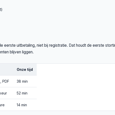
1)
 eerste uitbetaling, niet bij registratie. Dat houdt de eerste stort
ten blijven liggen.
Onze tijd
, PDF
38 min
keur
52 min
ure
14 min