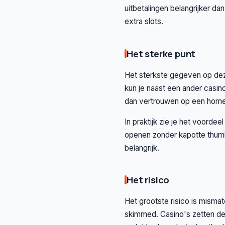
uitbetalingen belangrijker da
extra slots.
Het sterke punt
Het sterkste gegeven op deze
kun je naast een ander casino
dan vertrouwen op een home
In praktijk zie je het voorde
openen zonder kapotte thumb
belangrijk.
Het risico
Het grootste risico is misma
skimmed. Casino's zetten de 