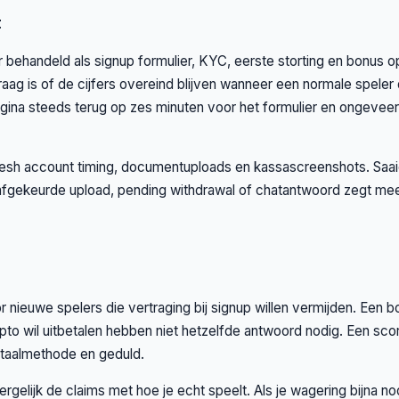
t
r behandeld als signup formulier, KYC, eerste storting en bonus opt
raag is of de cijfers overeind blijven wanneer een normale speler
ina steeds terug op zes minuten voor het formulier en ongeveer é
resh account timing, documentuploads en kassascreenshots. Saaie 
afgekeurde upload, pending withdrawal of chatantwoord zegt me
nieuwe spelers die vertraging bij signup willen vermijden. Een bon
ypto wil uitbetalen hebben niet hetzelfde antwoord nodig. Een sco
etaalmethode en geduld.
Vergelijk de claims met hoe je echt speelt. Als je wagering bijna no