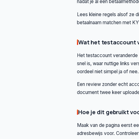
nadat je al een betaalmetho
Lees kleine regels alsof ze d
betaalnaam matchen met KYC, 
Wat het testaccount 
Het testaccount veranderde d
snel is, waar nuttige links ve
oordeel niet simpel ja of nee.
Een review zonder echt accou
document twee keer uploaden
Hoe je dit gebruikt vo
Maak van de pagina eerst een
adresbewijs voor. Controleer