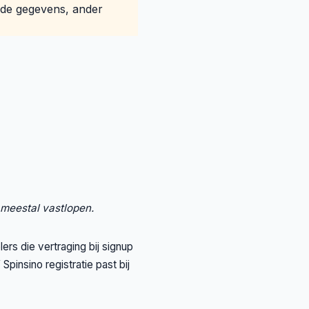
fde gegevens, ander
 meestal vastlopen.
rs die vertraging bij signup
Spinsino registratie past bij