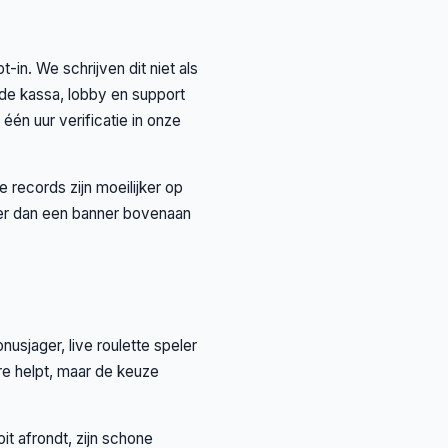
-in. We schrijven dit niet als
 de kassa, lobby en support
én uur verificatie in onze
records zijn moeilijker op
er dan een banner bovenaan
usjager, live roulette speler
re helpt, maar de keuze
oit afrondt, zijn schone