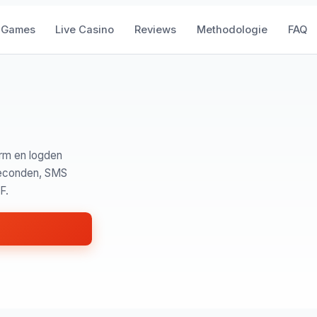
Games
Live Casino
Reviews
Methodologie
FAQ
rm en logden
1 seconden, SMS
F.