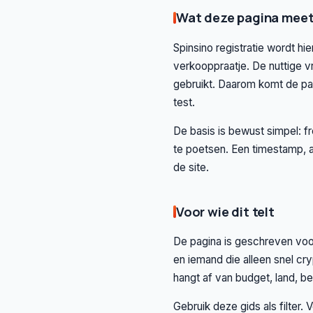
Wat deze pagina mee
Spinsino registratie wordt hie
verkooppraatje. De nuttige v
gebruikt. Daarom komt de pag
test.
De basis is bewust simpel: f
te poetsen. Een timestamp, 
de site.
Voor wie dit telt
De pagina is geschreven voor 
en iemand die alleen snel cr
hangt af van budget, land, b
Gebruik deze gids als filter. 