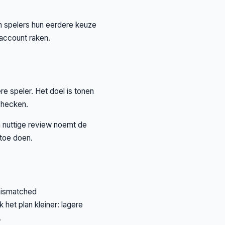
n spelers hun eerdere keuze
account raken.
e speler. Het doel is tonen
 checken.
n nuttige review noemt de
rtoe doen.
 mismatched
het plan kleiner: lagere
.