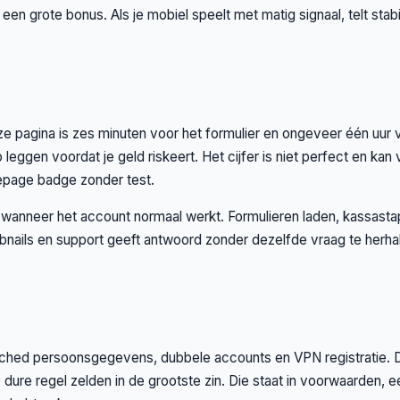
n een grote bonus. Als je mobiel speelt met matig signaal, telt sta
 pagina is zes minuten voor het formulier en ongeveer één uur ver
 leggen voordat je geld riskeert. Het cijfer is niet perfect en kan
page badge zonder test.
el wanneer het account normaal werkt. Formulieren laden, kassasta
nails en support geeft antwoord zonder dezelfde vraag te herhal
tched persoonsgegevens, dubbele accounts en VPN registratie. Dit 
dure regel zelden in de grootste zin. Die staat in voorwaarden, e