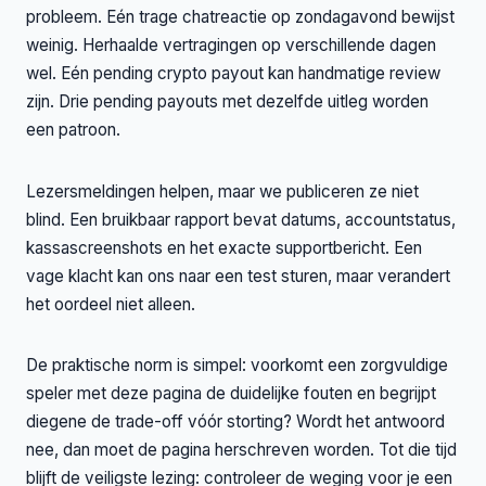
probleem. Eén trage chatreactie op zondagavond bewijst
weinig. Herhaalde vertragingen op verschillende dagen
wel. Eén pending crypto payout kan handmatige review
zijn. Drie pending payouts met dezelfde uitleg worden
een patroon.
Lezersmeldingen helpen, maar we publiceren ze niet
blind. Een bruikbaar rapport bevat datums, accountstatus,
kassascreenshots en het exacte supportbericht. Een
vage klacht kan ons naar een test sturen, maar verandert
het oordeel niet alleen.
De praktische norm is simpel: voorkomt een zorgvuldige
speler met deze pagina de duidelijke fouten en begrijpt
diegene de trade-off vóór storting? Wordt het antwoord
nee, dan moet de pagina herschreven worden. Tot die tijd
blijft de veiligste lezing: controleer de weging voor je een