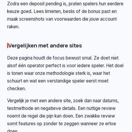
Zodra een deposit pending is, praten spelers hun eerdere
keuze goed. Lees limieten, beslis of de bonus past en
maak screenshots van voorwaarden die jouw account
raken.
Vergelijken met andere sites
Deze pagina houdt de focus bewust smal. Ze doet niet
alsof één operator perfect is voor iedere speler. Het doel
is tonen waar onze methodologie sterk is, waar het
schuurt en wat een verstandige speler eerst moet
checken.
Vergelijk je met een andere site, zoek dan naar datums,
testmethode en negatieve details. Een nuttige review
noemt de regel die pijn kan doen. Een zwakke review
somt features op zonder te zeggen wanneer ze ertoe
doen.