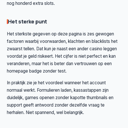
nog honderd extra slots.
Het sterke punt
Het sterkste gegeven op deze pagina is zes gewogen
factoren waarbij voorwaarden, klachten en blacklists het
zwaarst tellen. Dat kun je naast een ander casino leggen
voordat je geld riskeert. Het cijfer is niet perfect en kan
veranderen, maar het is beter dan vertrouwen op een
homepage badge zonder test.
In praktijk zie je het voordeel wanneer het account
normaal werkt. Formulieren laden, kassastappen zijn
duidelijk, games openen zonder kapotte thumbnails en
support geeft antwoord zonder dezelfde vraag te
herhalen. Niet spannend, wel belangrijk.