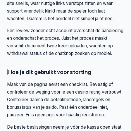
site snel is, waar nuttige links verstopt zitten en waar
support vriendelijk klinkt maar de speler toch laat
wachten. Daarom is het oordeel niet simpel ja of nee.
Een review zonder echt account overschat de aanbieding
en onderschat het proces. Juist het proces maakt
verschil: document twee keer uploaden, wachten op
withdrawal status of de chatknop zoeken op mobiel.
Hoe je dit gebruikt voor storting
Maak van de pagina eerst een checklist. Bevestig of
controleer de weging voor je een casino rating vertrouwt.
Controleer daarna de betaalmethode, landregels en
bonusstatus van je saldo. Past één onderdeel niet,
pauzeer. Er is geen prijs voor haastig registreren.
De beste beslissingen neem je vóór de kassa open staat.