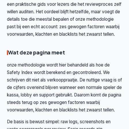
een praktische gids voor lezers die het reviewproces zelf
willen auditen. Het oordeel blijft hetzelfde, maar voegt de
details toe die meestal bepalen of onze methodologie
past bij een echt account: zes gewogen factoren waarbij
voorwaarden, klachten en blacklists het zwaarst tellen.
Wat deze pagina meet
onze methodologie wordt hier behandeld als hoe de
Safety Index wordt berekend en gecontroleerd. We
schrijven dit niet als verkooppraatje. De nuttige vraag is of
de cijfers overeind blijven wanneer een normale speler de
kassa, lobby en support gebruikt. Daarom komt de pagina
steeds terug op zes gewogen factoren waarbij
voorwaarden, klachten en blacklists het zwaarst tellen.
De basis is bewust simpel: raw logs, screenshots en