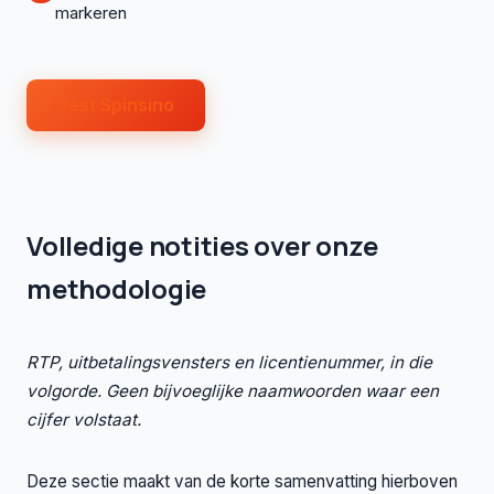
markeren
Test Spinsino
Volledige notities over onze
methodologie
RTP, uitbetalingsvensters en licentienummer, in die
volgorde. Geen bijvoeglijke naamwoorden waar een
cijfer volstaat.
Deze sectie maakt van de korte samenvatting hierboven