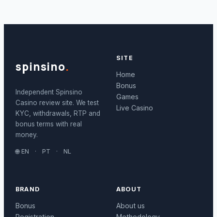
SITE
spinsino
.
Home
Bonus
Independent Spinsino
Games
Casino review site. We test
Live Casino
KYC, withdrawals, RTP and
bonus terms with real
money.
🌐
EN
·
PT
·
NL
BRAND
ABOUT
Bonus
About us
Registration
Methodology