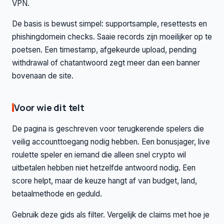
VPN.
De basis is bewust simpel: supportsample, resettests en
phishingdomein checks. Saaie records zijn moeilijker op te
poetsen. Een timestamp, afgekeurde upload, pending
withdrawal of chatantwoord zegt meer dan een banner
bovenaan de site.
Voor wie dit telt
De pagina is geschreven voor terugkerende spelers die
veilig accounttoegang nodig hebben. Een bonusjager, live
roulette speler en iemand die alleen snel crypto wil
uitbetalen hebben niet hetzelfde antwoord nodig. Een
score helpt, maar de keuze hangt af van budget, land,
betaalmethode en geduld.
Gebruik deze gids als filter. Vergelijk de claims met hoe je