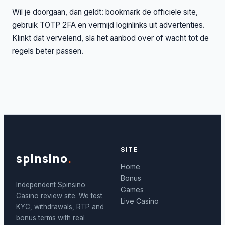
Wil je doorgaan, dan geldt: bookmark de officiële site,
gebruik TOTP 2FA en vermijd loginlinks uit advertenties.
Klinkt dat vervelend, sla het aanbod over of wacht tot de
regels beter passen.
SITE
spinsino
.
Home
Bonus
Independent Spinsino
Games
Casino review site. We test
Live Casino
KYC, withdrawals, RTP and
bonus terms with real