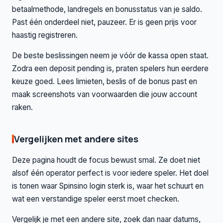
betaalmethode, landregels en bonusstatus van je saldo.
Past één onderdeel niet, pauzeer. Er is geen prijs voor
haastig registreren.
De beste beslissingen neem je vóór de kassa open staat.
Zodra een deposit pending is, praten spelers hun eerdere
keuze goed. Lees limieten, beslis of de bonus past en
maak screenshots van voorwaarden die jouw account
raken.
Vergelijken met andere sites
Deze pagina houdt de focus bewust smal. Ze doet niet
alsof één operator perfect is voor iedere speler. Het doel
is tonen waar Spinsino login sterk is, waar het schuurt en
wat een verstandige speler eerst moet checken.
Vergelijk je met een andere site, zoek dan naar datums,