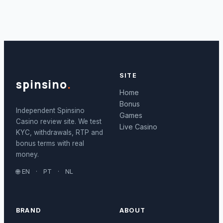
SITE
spinsino
.
Home
Bonus
Independent Spinsino
Games
Casino review site. We test
Live Casino
KYC, withdrawals, RTP and
bonus terms with real
money.
🌐
EN
·
PT
·
NL
BRAND
ABOUT