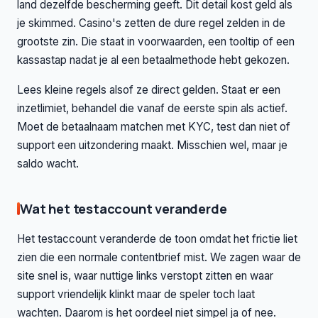
land dezelfde bescherming geeft. Dit detail kost geld als
je skimmed. Casino's zetten de dure regel zelden in de
grootste zin. Die staat in voorwaarden, een tooltip of een
kassastap nadat je al een betaalmethode hebt gekozen.
Lees kleine regels alsof ze direct gelden. Staat er een
inzetlimiet, behandel die vanaf de eerste spin als actief.
Moet de betaalnaam matchen met KYC, test dan niet of
support een uitzondering maakt. Misschien wel, maar je
saldo wacht.
Wat het testaccount veranderde
Het testaccount veranderde de toon omdat het frictie liet
zien die een normale contentbrief mist. We zagen waar de
site snel is, waar nuttige links verstopt zitten en waar
support vriendelijk klinkt maar de speler toch laat
wachten. Daarom is het oordeel niet simpel ja of nee.