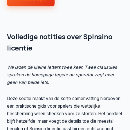
Volledige notities over Spinsino
licentie
We lazen de kleine letters twee keer. Twee clausules
spreken de homepage tegen; de operator zegt over
geen van beide iets.
Deze sectie maakt van de korte samenvatting hierboven
een praktische gids voor spelers die wettelijke
bescherming willen checken voor ze storten. Het oordeel
blijft hetzelfde, maar voegt de details toe die meestal
bepalen of Spinsino licentie past bij een echt account: