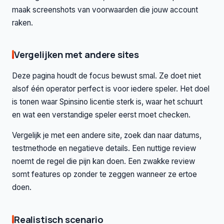
maak screenshots van voorwaarden die jouw account
raken.
Vergelijken met andere sites
Deze pagina houdt de focus bewust smal. Ze doet niet
alsof één operator perfect is voor iedere speler. Het doel
is tonen waar Spinsino licentie sterk is, waar het schuurt
en wat een verstandige speler eerst moet checken.
Vergelijk je met een andere site, zoek dan naar datums,
testmethode en negatieve details. Een nuttige review
noemt de regel die pijn kan doen. Een zwakke review
somt features op zonder te zeggen wanneer ze ertoe
doen.
Realistisch scenario