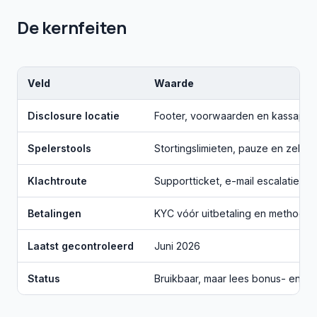
De kernfeiten
Veld
Waarde
Disclosure locatie
Footer, voorwaarden en kassapag
Spelerstools
Stortingslimieten, pauze en zelfuits
Klachtroute
Supportticket, e-mail escalatie, 
Betalingen
KYC vóór uitbetaling en methodec
Laatst gecontroleerd
Juni 2026
Status
Bruikbaar, maar lees bonus- en VP