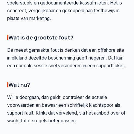
spelerstools en gedocumenteerde kassalimieten. Het is
concreet, vergelijkbaar en gekoppeld aan testbewijs in
plaats van marketing.
Wat is de grootste fout?
De meest gemaakte fout is denken dat een offshore site
in elk land dezelfde bescherming geeft negeren. Dat kan
een normale sessie snel veranderen in een supportticket.
Wat nu?
Wil je doorgaan, dan geldt: controleer de actuele
voorwaarden en bewaar een schriftelijk klachtspoor als
support faalt. Klinkt dat vervelend, sla het aanbod over of
wacht tot de regels beter passen.