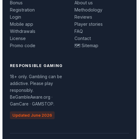
Bonus
About us
Registration
Methodology
Login
Reviews
Mobile app
Player stories
Withdrawals
FAQ
License
Contact
Promo code
🗺️ Sitemap
RESPONSIBLE GAMING
18+ only. Gambling can be
addictive. Please play
responsibly.
BeGambleAware.org ·
GamCare · GAMSTOP.
Updated June 2026