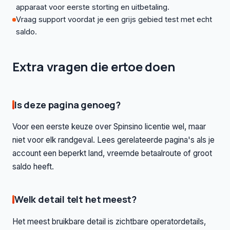
apparaat voor eerste storting en uitbetaling.
Vraag support voordat je een grijs gebied test met echt
saldo.
Extra vragen die ertoe doen
Is deze pagina genoeg?
Voor een eerste keuze over Spinsino licentie wel, maar
niet voor elk randgeval. Lees gerelateerde pagina's als je
account een beperkt land, vreemde betaalroute of groot
saldo heeft.
Welk detail telt het meest?
Het meest bruikbare detail is zichtbare operatordetails,